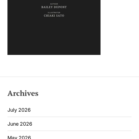
Archives
July 2026
June 2026
May 2026