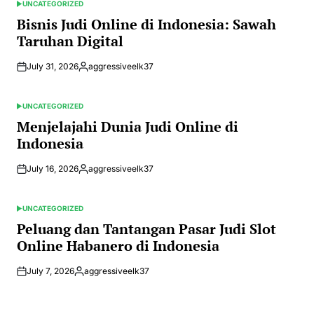
UNCATEGORIZED
POSTED
IN
Bisnis Judi Online di Indonesia: Sawah
Taruhan Digital
July 31, 2026
aggressiveelk37
Posted
by
UNCATEGORIZED
POSTED
IN
Menjelajahi Dunia Judi Online di
Indonesia
July 16, 2026
aggressiveelk37
Posted
by
UNCATEGORIZED
POSTED
IN
Peluang dan Tantangan Pasar Judi Slot
Online Habanero di Indonesia
July 7, 2026
aggressiveelk37
Posted
by