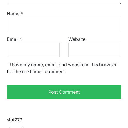
Name
*
Email
*
Website
Save my name, email, and website in this browser
for the next time I comment.
slot777