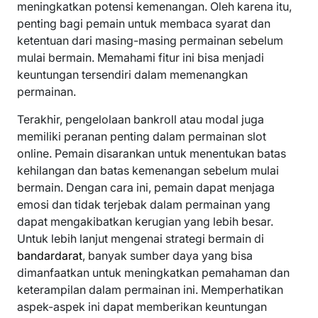
meningkatkan potensi kemenangan. Oleh karena itu,
penting bagi pemain untuk membaca syarat dan
ketentuan dari masing-masing permainan sebelum
mulai bermain. Memahami fitur ini bisa menjadi
keuntungan tersendiri dalam memenangkan
permainan.
Terakhir, pengelolaan bankroll atau modal juga
memiliki peranan penting dalam permainan slot
online. Pemain disarankan untuk menentukan batas
kehilangan dan batas kemenangan sebelum mulai
bermain. Dengan cara ini, pemain dapat menjaga
emosi dan tidak terjebak dalam permainan yang
dapat mengakibatkan kerugian yang lebih besar.
Untuk lebih lanjut mengenai strategi bermain di
bandardarat
, banyak sumber daya yang bisa
dimanfaatkan untuk meningkatkan pemahaman dan
keterampilan dalam permainan ini. Memperhatikan
aspek-aspek ini dapat memberikan keuntungan