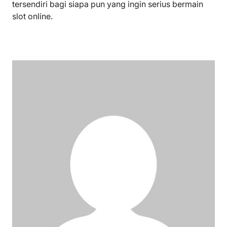
tersendiri bagi siapa pun yang ingin serius bermain
slot online.