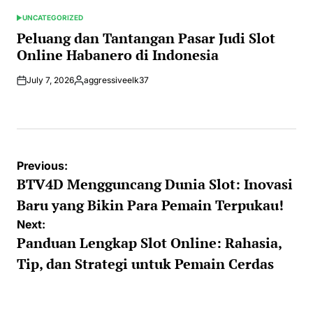
UNCATEGORIZED
POSTED
IN
Peluang dan Tantangan Pasar Judi Slot
Online Habanero di Indonesia
July 7, 2026
aggressiveelk37
Posted
by
Post
Previous:
navigation
BTV4D Mengguncang Dunia Slot: Inovasi
Baru yang Bikin Para Pemain Terpukau!
Next:
Panduan Lengkap Slot Online: Rahasia,
Tip, dan Strategi untuk Pemain Cerdas