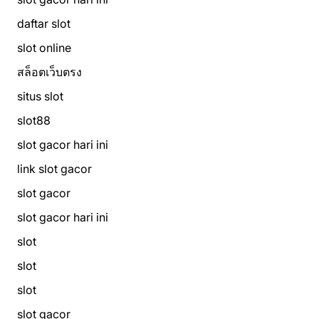
daftar slot
slot online
สล็อตเว็บตรง
situs slot
slot88
slot gacor hari ini
link slot gacor
slot gacor
slot gacor hari ini
slot
slot
slot
slot gacor