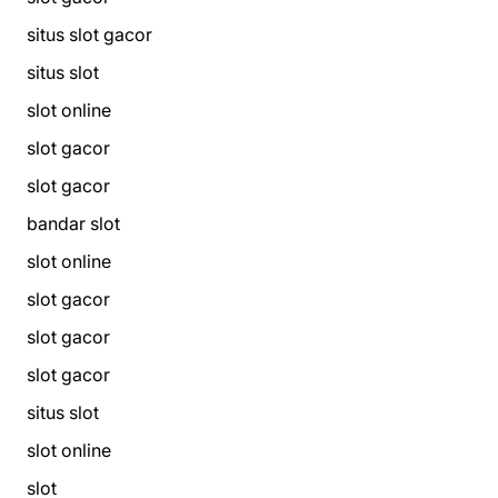
situs slot gacor
situs slot
slot online
slot gacor
slot gacor
bandar slot
slot online
slot gacor
slot gacor
slot gacor
situs slot
slot online
slot