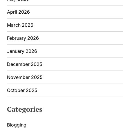
April 2026
March 2026
February 2026
January 2026
December 2025
November 2025
October 2025
Categories
Blogging