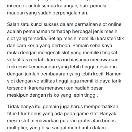
ini cocok untuk semua kalangan, baik pemula
maupun yang sudah berpengalaman.
Salah satu kunci sukses dalam permainan slot online
adalah pemahaman terhadap berbagai jenis mesin
slot yang tersedia. Setiap mesin memiliki karakteristik
dan cara kerja yang berbeda. Pemain sebaiknya
mulai dengan mengenali slot yang memiliki tingkat
volatilitas rendah, karena ini biasanya menawarkan
frekuensi kemenangan yang lebih tinggi meskipun
dengan jumlah pembayaran yang lebih kecil. Namun,
slot dengan volatilitas tinggi juga memiliki daya tarik
tersendiri karena menawarkan hadiah besar
meskipun dengan risiko yang lebih tinggi.
Tidak hanya itu, pemain juga harus memperhatikan
fitur-fitur bonus yang ada pada game slot. Banyak
mesin slot menawarkan putaran gratis atau bonus
multiplier, yang bisa sangat membantu dalam