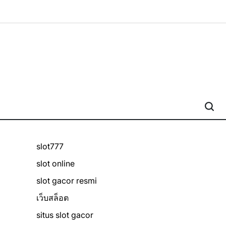
slot777
slot online
slot gacor resmi
เว็บสล็อต
situs slot gacor