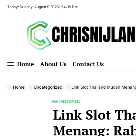
Skip
Today: Sunday, August 9 2026
1
:
54
:
40
PM
to
content
Chrisnijland
Home
About Us
Contact Us
Menu
Home
Uncategorized
Link Slot Thailand Mudah Menang: R
UNCATEGORIZED
POSTED
Link Slot T
IN
Menang: Raha