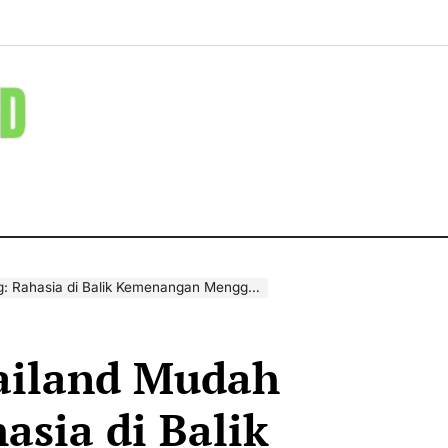
ahasia di Balik Kemenangan Menggemparkan!
hailand Mudah
sia di Balik