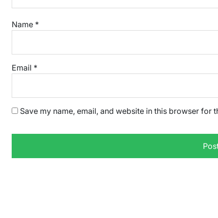
Name
*
Email
*
Save my name, email, and website in this browser for t