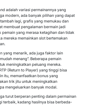
land adalah variasi permainannya yang
gga modern, ada banyak pilihan yang dapat
itambah lagi, grafis yang memukau dan
t membuat pengalaman bermain jadi
ak pemain yang merasa ketagihan dan tidak
tika mereka memainkan slot bertemakan
an.
 yang menarik, ada juga faktor lain
n “mudah menang”. Beberapa pemain
 untuk meningkatkan peluang mereka.
TP (Return to Player) yang tinggi bisa
ain itu, memanfaatkan bonus yang
akan trik jitu untuk meningkatkan
pa mengeluarkan banyak modal.
uga turut berperan penting dalam permainan
i terbaik, kadang hasilnya bisa berbeda-