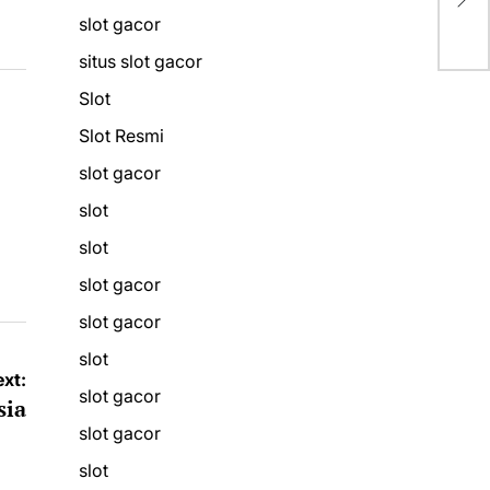
In
slot gacor
situs slot gacor
Slot
Slot Resmi
slot gacor
slot
slot
slot gacor
slot gacor
slot
xt:
slot gacor
sia
slot gacor
slot