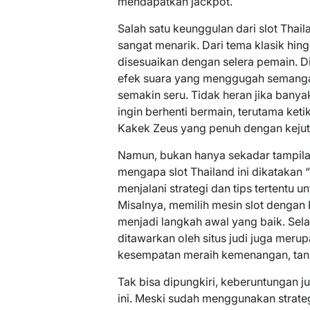
mendapatkan jackpot.
Salah satu keunggulan dari slot Thai
sangat menarik. Dari tema klasik hin
disesuaikan dengan selera pemain. D
efek suara yang menggugah semanga
semakin seru. Tidak heran jika bany
ingin berhenti bermain, terutama ke
Kakek Zeus yang penuh dengan kejut
Namun, bukan hanya sekadar tampilan
mengapa slot Thailand ini dikataka
menjalani strategi dan tips tertentu
Misalnya, memilih mesin slot dengan R
menjadi langkah awal yang baik. Sel
ditawarkan oleh situs judi juga merup
kesempatan meraih kemenangan, tan
Tak bisa dipungkiri, keberuntungan j
ini. Meski sudah menggunakan strateg