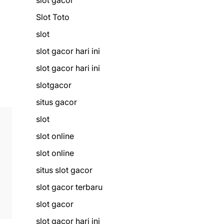
slot gacor
Slot Toto
slot
slot gacor hari ini
slot gacor hari ini
slotgacor
situs gacor
slot
slot online
slot online
situs slot gacor
slot gacor terbaru
slot gacor
slot gacor hari ini