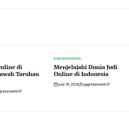
UNCATEGORIZED
POSTED
IN
Online di
Menjelajahi Dunia Judi
Sawah Taruhan
Online di Indonesia
July 16, 2026
aggressiveelk37
Posted
gressiveelk37
by
ed