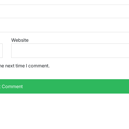
Website
he next time I comment.