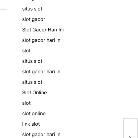
situs slot
slot gacor
Slot Gacor Hari Ini
slot gacor hari ini
slot
situs slot
slot gacor hari ini
situs slot
Slot Online
slot
slot online
link slot
Me
slot gacor hari ini