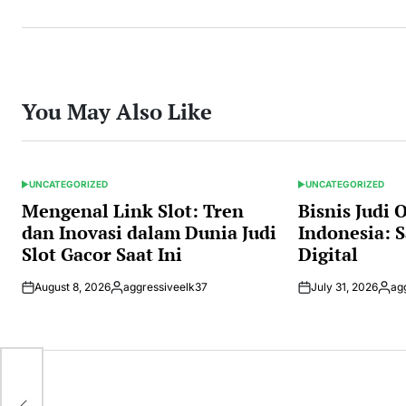
You May Also Like
UNCATEGORIZED
UNCATEGORIZED
POSTED
POSTED
IN
IN
Mengenal Link Slot: Tren
Bisnis Judi 
dan Inovasi dalam Dunia Judi
Indonesia: 
Slot Gacor Saat Ini
Digital
August 8, 2026
aggressiveelk37
July 31, 2026
ag
Posted
Post
by
by
ak