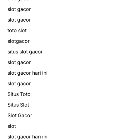
slot gacor
slot gacor
toto slot
slotgacor
situs slot gacor
slot gacor
slot gacor hari ini
slot gacor
Situs Toto
Situs Slot
Slot Gacor
slot
slot gacor hari ini