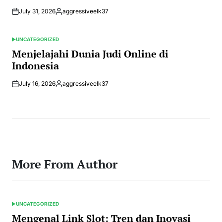
July 31, 2026
aggressiveelk37
Posted
by
UNCATEGORIZED
POSTED
IN
Menjelajahi Dunia Judi Online di
Indonesia
July 16, 2026
aggressiveelk37
Posted
by
More From Author
UNCATEGORIZED
POSTED
IN
Mengenal Link Slot: Tren dan Inovasi