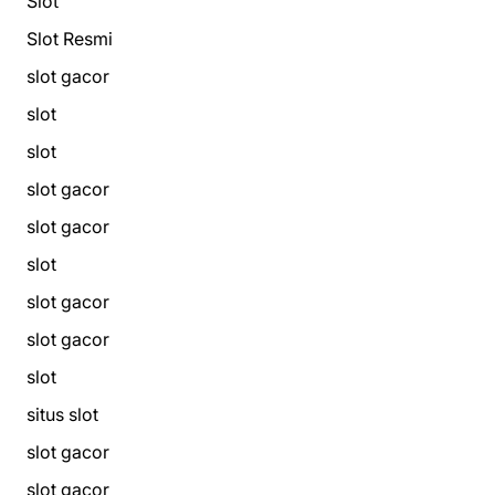
Slot
Slot Resmi
slot gacor
slot
slot
slot gacor
slot gacor
slot
slot gacor
slot gacor
slot
situs slot
slot gacor
slot gacor