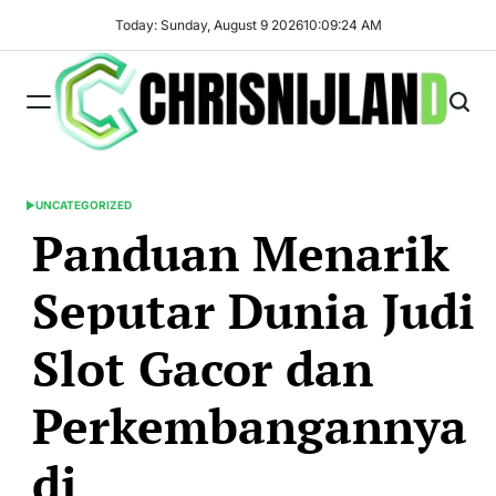
Skip
Today: Sunday, August 9 2026
10
:
09
:
24
AM
to
content
Chrisnijland
UNCATEGORIZED
POSTED
Panduan Menarik
IN
Seputar Dunia Judi
Slot Gacor dan
Perkembangannya
di