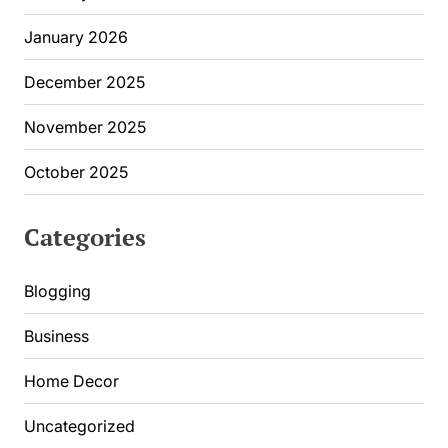
January 2026
December 2025
November 2025
October 2025
Categories
Blogging
Business
Home Decor
Uncategorized